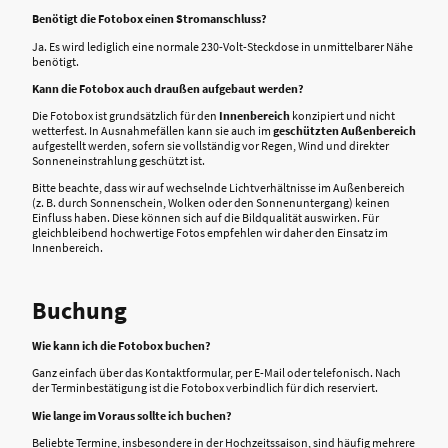
Benötigt die Fotobox einen Stromanschluss?
Ja. Es wird lediglich eine normale 230-Volt-Steckdose in unmittelbarer Nähe
benötigt.
Kann die Fotobox auch draußen aufgebaut werden?
Die Fotobox ist grundsätzlich für den
Innenbereich
konzipiert und nicht
wetterfest. In Ausnahmefällen kann sie auch im
geschützten Außenbereich
aufgestellt werden, sofern sie vollständig vor Regen, Wind und direkter
Sonneneinstrahlung geschützt ist.
Bitte beachte, dass wir auf wechselnde Lichtverhältnisse im Außenbereich
(z. B. durch Sonnenschein, Wolken oder den Sonnenuntergang) keinen
Einfluss haben. Diese können sich auf die Bildqualität auswirken. Für
gleichbleibend hochwertige Fotos empfehlen wir daher den Einsatz im
Innenbereich.
Buchung
Wie kann ich die Fotobox buchen?
Ganz einfach über das Kontaktformular, per E-Mail oder telefonisch. Nach
der Terminbestätigung ist die Fotobox verbindlich für dich reserviert.
Wie lange im Voraus sollte ich buchen?
Beliebte Termine, insbesondere in der Hochzeitssaison, sind häufig mehrere