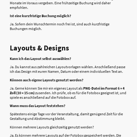
Monate im Voraus vergeben. Eine frühzeitige Buchung wird daher
empfohlen.
Ist eine kurzfristige Buchung möglich?
Ja. Sofern dein Wunschtermin noch frei ist, sind auch kurzfristige
Buchungen möglich.
Layouts & Designs
Kann ich das Layout selbst auswählen?
Ja. Du kannst aus zahlreichen Layoutvorlagen wählen. Anschließend passe
ich das Design mit euren Namen, Datum oder einem individuellen Text an.
Können auch eigene Layouts genutzt werden?
Ja. Gerne können Sie mir ein eigenes Layout als
PNG-Datei im Format 6 × 4
Zoll (10 × 15 cm)
zusenden. Ich prüfe, ob es für die Fotobox geeignet ist, und
spiele es anschließend auf die Fotobox auf.
Wann muss das Layout feststehen?
Spätestens einige Tage vor der Veranstaltung, damit genügend Zeit für die
Gestaltung und Abstimmung bleibt.
Können mehrere Layouts gleichzeitig genutzt werden?
Ja. Es können mehrere Layouts auf der Fotobox gespeichert werden. Die