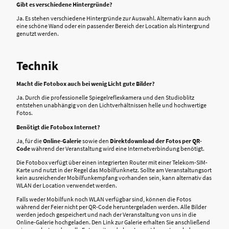
Gibt es verschiedene Hintergründe?
Ja. Es stehen verschiedene Hintergründe zur Auswahl. Alternativ kann auch
eine schöne Wand oder ein passender Bereich der Location als Hintergrund
genutzt werden.
Technik
Macht die Fotobox auch bei wenig Licht gute Bilder?
Ja. Durch die professionelle Spiegelreflexkamera und den Studioblitz
entstehen unabhängig von den Lichtverhältnissen helle und hochwertige
Fotos.
Benötigt die Fotobox Internet?
Ja, für die
Online-Galerie
sowie den
Direktdownload der Fotos per QR-
Code
während der Veranstaltung wird eine Internetverbindung benötigt.
Die Fotobox verfügt über einen integrierten Router mit einer Telekom-SIM-
Karte und nutzt in der Regel das Mobilfunknetz. Sollte am Veranstaltungsort
kein ausreichender Mobilfunkempfang vorhanden sein, kann alternativ das
WLAN der Location verwendet werden.
Falls weder Mobilfunk noch WLAN verfügbar sind, können die Fotos
während der Feier nicht per QR-Code heruntergeladen werden. Alle Bilder
werden jedoch gespeichert und nach der Veranstaltung von uns in die
Online-Galerie hochgeladen. Den Link zur Galerie erhalten Sie anschließend